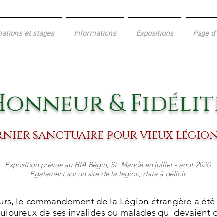
ations et stages
Informations
Expositions
Page d'
Honneur & Fidélit
ernier sanctuaire pour vieux légio
Exposition prévue au HIA Bégin, St. Mandé en juillet - aout 2020.
Egalement sur un site de la légion, date à définir.
urs, le commandement de la Légion étrangère a ét
ouloureux de ses invalides ou malades qui devaient q