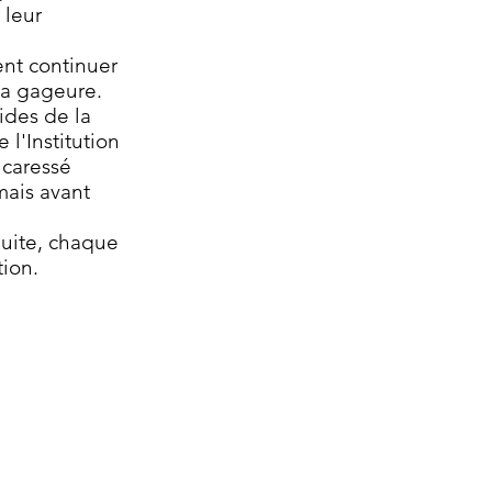
 leur
ent continuer
 la gageure.
ides de la
 l'Institution
 caressé
ais avant
duite, chaque
tion.