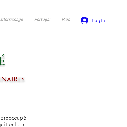
atterrissage
Portugal
Plus
Log In
é
nnaires
é préoccupé
uitter leur