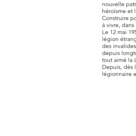
nouvelle patr
héroïsme et l
Construire po
à vivre, dans
Le 12 mai 195
légion étrang
des invalide
depuis longt
tout aimé la 
Depuis, dès l
légionnaire e