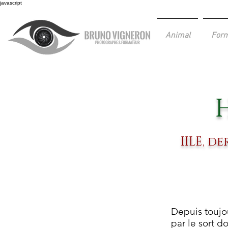
javascript
Animal
Form
IILE, d
Depuis toujo
par le sort d